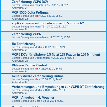
Zertifizierung VCP6-DCV
Letzter Beitrag von
roeschu
«
15.09.2015, 09:12
Antworten:
2
VCP 550D Delta Prüfung.
Letzter Beitrag von
irix
«
29.04.2015, 08:59
Antworten:
18
vcp6 - ab wann ist upgrade von vcp5.5 möglich?
Letzter Beitrag von
tester78
«
17.02.2015, 17:07
Antworten:
5
Zertifizierung VCP6
Letzter Beitrag von
wannabee
«
11.02.2015, 13:55
Re-Zertfizierung
Letzter Beitrag von
Martin
«
11.02.2015, 09:24
Antworten:
2
VCP5-DCV für vSphere 5.5 (jetzt 135 Fragen in 150 Minuten)
Letzter Beitrag von
DeepThought
«
20.11.2014, 07:24
Antworten:
20
VMware Partner Central
Letzter Beitrag von
irix
«
26.10.2014, 14:52
Antworten:
6
Neue VMware Zertifizierung Online
Letzter Beitrag von
irix
«
28.08.2014, 14:43
Antworten:
6
Vorbereitungen und Empfehlungen zur VCP5-DT Zertifizierung
Letzter Beitrag von
Martin
«
16.06.2014, 11:14
Antworten:
3
VCP - Angebot inkl. Voucher
Letzter Beitrag von
v-rtc
«
08.05.2014, 09:11