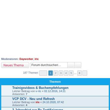
Moderatoren:
Dayworker
,
irix
Neues Thema
187 Themen
1
2
3
4
5
…
8
Themen
Trainigsvideos & Buchempfehlungen
Letzter Beitrag von
v-rtc
«
02.12.2016, 14:21
Antworten:
7
VCP DCV - Neu und Refresh
Letzter Beitrag von
irix
«
24.10.2020, 07:42
Antworten:
4
2-Jahresfrist zur Re-Zertifizierung