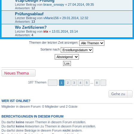
Vcap-Design Prüfung
Letzter Beitrag von
brave_snoopy
«
27.04.2014, 09:35
Antworten:
12
Prüfungsablauf
Letzter Beitrag von
vMario156
«
29.01.2014, 12:32
Antworten:
13
Wo Zertifizieren?
Letzter Beitrag von
irix
«
13.01.2014, 15:14
Antworten:
4
Themen der letzten Zeit anzeigen:
Sortiere nach
Neues Thema
187 Themen
1
2
3
4
5
…
8
Gehe zu
WER IST ONLINE?
Mitglieder in diesem Forum: 0 Mitglieder und 2 Gäste
BERECHTIGUNGEN IN DIESEM FORUM
Du darfst
keine
neuen Themen in diesem Forum erstellen.
Du darfst
keine
Antworten zu Themen in diesem Forum erstellen.
Du darfst deine Beiträge in diesem Forum
nicht
ändern.