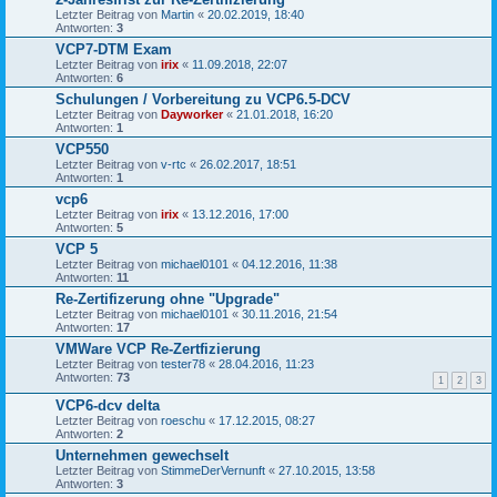
Letzter Beitrag von
Martin
«
20.02.2019, 18:40
Antworten:
3
VCP7-DTM Exam
Letzter Beitrag von
irix
«
11.09.2018, 22:07
Antworten:
6
Schulungen / Vorbereitung zu VCP6.5-DCV
Letzter Beitrag von
Dayworker
«
21.01.2018, 16:20
Antworten:
1
VCP550
Letzter Beitrag von
v-rtc
«
26.02.2017, 18:51
Antworten:
1
vcp6
Letzter Beitrag von
irix
«
13.12.2016, 17:00
Antworten:
5
VCP 5
Letzter Beitrag von
michael0101
«
04.12.2016, 11:38
Antworten:
11
Re-Zertifizerung ohne "Upgrade"
Letzter Beitrag von
michael0101
«
30.11.2016, 21:54
Antworten:
17
VMWare VCP Re-Zertfizierung
Letzter Beitrag von
tester78
«
28.04.2016, 11:23
Antworten:
73
1
2
3
VCP6-dcv delta
Letzter Beitrag von
roeschu
«
17.12.2015, 08:27
Antworten:
2
Unternehmen gewechselt
Letzter Beitrag von
StimmeDerVernunft
«
27.10.2015, 13:58
Antworten:
3