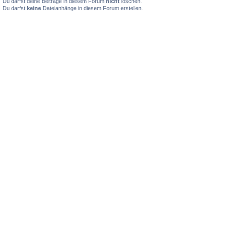
Du darfst deine Beiträge in diesem Forum
nicht
löschen.
Du darfst
keine
Dateianhänge in diesem Forum erstellen.