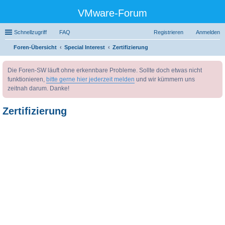
VMware-Forum
Schnellzugriff
FAQ
Registrieren
Anmelden
Foren-Übersicht
Special Interest
Zertifizierung
uc
Die Foren-SW läuft ohne erkennbare Probleme. Sollte doch etwas nicht
he
funktionieren,
bitte gerne hier jederzeit melden
und wir kümmern uns
zeitnah darum. Danke!
Zertifizierung