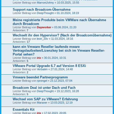
Letzter Beitrag von
MarroniJohny
«
10.03.2025, 15:55
Support nach Broadcom-Übernahme
Letzter Beitrag von
DeepThought
«
01.10.2024, 18:19
Meine registrierte Produkte beim VMWare nach Übernahme
durch Broadcom
Letzter Beitrag von
Dayworker
«
03.06.2024, 21:20
Antworten:
7
Wechselt ihr den Hypervisor? (Nach der Broadcomübernahme)
Letzter Beitrag von
leon_20v
«
11.03.2024, 18:16
Antworten:
17
kann ein Vmware Reseller laufende mware
Vertragslaufzeiten/Lizenzkey bei sich im Vmware Reseller-
Portal sehen?
Letzter Beitrag von
irix
«
30.01.2024, 10:31
Antworten:
5
VMware Portal Upgrade 6.7 auf Version 8 ESXi
Letzter Beitrag von
Verbatim
«
27.01.2024, 14:48
Antworten:
2
Vmware beendet Partnerprogramm
Letzter Beitrag von
rprengel
«
23.12.2023, 07:04
Broadcom Deal ist unter Dach und Fach
Letzter Beitrag von
DeepThought
«
19.12.2023, 16:28
Antworten:
5
Wechsel von SAP zu VMware? Erfahrung
Letzter Beitrag von
Maraner
«
13.03.2023, 12:19
Essentials Kit
Letzter Beitrag von
irix
«
17.02.2023, 20:05