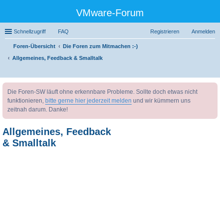
VMware-Forum
Schnellzugriff
FAQ
Registrieren
Anmelden
Foren-Übersicht
Die Foren zum Mitmachen :-)
Allgemeines, Feedback & Smalltalk
uc
Die Foren-SW läuft ohne erkennbare Probleme. Sollte doch etwas nicht
he
funktionieren,
bitte gerne hier jederzeit melden
und wir kümmern uns
zeitnah darum. Danke!
Allgemeines, Feedback
& Smalltalk