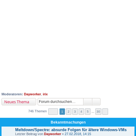
Moderatoren:
Dayworker
,
irix
Neues Thema
746 Themen
1
2
3
4
5
…
30
Bekanntmachungen
Meltdown/Spectre: absurde Folgen für ältere Windows-VMs
Letzter Beitrag von
Dayworker
«
27.02.2018, 14:15