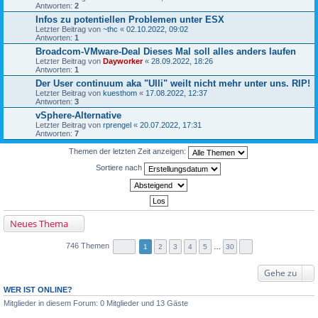
Antworten:
2
Infos zu potentiellen Problemen unter ESX
Letzter Beitrag von
~thc
«
02.10.2022, 09:02
Antworten:
1
Broadcom-VMware-Deal Dieses Mal soll alles anders laufen
Letzter Beitrag von
Dayworker
«
28.09.2022, 18:26
Antworten:
1
Der User continuum aka "Ulli" weilt nicht mehr unter uns. RIP!
Letzter Beitrag von
kuesthom
«
17.08.2022, 12:37
Antworten:
3
vSphere-Alternative
Letzter Beitrag von
rprengel
«
20.07.2022, 17:31
Antworten:
7
Themen der letzten Zeit anzeigen:
Sortiere nach
Neues Thema
746 Themen
1
2
3
4
5
…
30
Gehe zu
WER IST ONLINE?
Mitglieder in diesem Forum: 0 Mitglieder und 13 Gäste