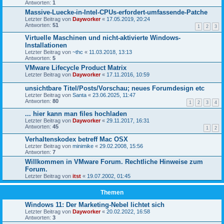
Antworten:
1
Massive-Luecke-in-Intel-CPUs-erfordert-umfassende-Patche
Letzter Beitrag von
Dayworker
«
17.05.2019, 20:24
Antworten:
51
1
2
3
Virtuelle Maschinen und nicht-aktivierte Windows-
Installationen
Letzter Beitrag von
~thc
«
11.03.2018, 13:13
Antworten:
5
VMware Lifecycle Product Matrix
Letzter Beitrag von
Dayworker
«
17.11.2016, 10:59
unsichtbare Titel/Posts/Vorschau; neues Forumdesign etc
Letzter Beitrag von
Santa
«
23.06.2025, 11:47
Antworten:
80
1
2
3
4
... hier kann man files hochladen
Letzter Beitrag von
Dayworker
«
29.11.2017, 16:31
Antworten:
45
1
2
Verhaltenskodex betreff Mac OSX
Letzter Beitrag von
minimike
«
29.02.2008, 15:56
Antworten:
7
Willkommen in VMware Forum. Rechtliche Hinweise zum
Forum.
Letzter Beitrag von
itst
«
19.07.2002, 01:45
Themen
Windows 11: Der Marketing-Nebel lichtet sich
Letzter Beitrag von
Dayworker
«
20.02.2022, 16:58
Antworten:
3