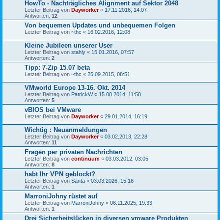
HowTo - Nachträgliches Alignment auf Sektor 2048
Letzter Beitrag von
Dayworker
«
17.11.2016, 14:07
Antworten:
12
Von bequemen Updates und unbequemen Folgen
Letzter Beitrag von
~thc
«
16.02.2016, 12:08
Kleine Jubileen unserer User
Letzter Beitrag von
stahly
«
15.01.2016, 07:57
Antworten:
2
Tipp: 7-Zip 15.07 beta
Letzter Beitrag von
~thc
«
25.09.2015, 08:51
VMworld Europe 13-16. Okt. 2014
Letzter Beitrag von
PatrickW
«
15.08.2014, 11:58
Antworten:
5
vBIOS bei VMware
Letzter Beitrag von
Dayworker
«
29.01.2014, 16:19
Wichtig : Neuanmeldungen
Letzter Beitrag von
Dayworker
«
03.02.2013, 22:28
Antworten:
11
Fragen per privaten Nachrichten
Letzter Beitrag von
continuum
«
03.03.2012, 03:05
Antworten:
8
habt Ihr VPN geblockt?
Letzter Beitrag von
Santa
«
03.03.2026, 15:16
Antworten:
1
MarroniJohny rüstet auf
Letzter Beitrag von
MarroniJohny
«
06.11.2025, 19:33
Antworten:
1
Drei Sicherheitslücken in diversen vmware Produkten