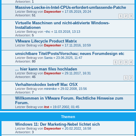
Antworten:
1
Massive-Luecke-in-Intel-CPUs-erfordert-umfassende-Patche
Letzter Beitrag von
Dayworker
«
17.05.2019, 20:24
Antworten:
51
1
2
3
Virtuelle Maschinen und nicht-aktivierte Windows-
Installationen
Letzter Beitrag von
~thc
«
11.03.2018, 13:13
Antworten:
5
VMware Lifecycle Product Matrix
Letzter Beitrag von
Dayworker
«
17.11.2016, 10:59
unsichtbare Titel/Posts/Vorschau; neues Forumdesign etc
Letzter Beitrag von
Santa
«
23.06.2025, 11:47
Antworten:
80
1
2
3
4
... hier kann man files hochladen
Letzter Beitrag von
Dayworker
«
29.11.2017, 16:31
Antworten:
45
1
2
Verhaltenskodex betreff Mac OSX
Letzter Beitrag von
minimike
«
29.02.2008, 15:56
Antworten:
7
Willkommen in VMware Forum. Rechtliche Hinweise zum
Forum.
Letzter Beitrag von
itst
«
19.07.2002, 01:45
Themen
Windows 11: Der Marketing-Nebel lichtet sich
Letzter Beitrag von
Dayworker
«
20.02.2022, 16:58
Antworten:
3