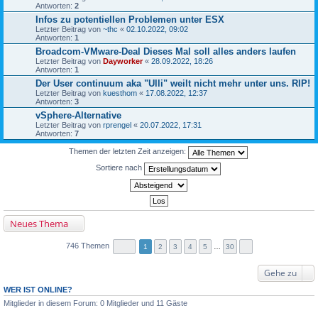
Antworten:
2
Infos zu potentiellen Problemen unter ESX
Letzter Beitrag von
~thc
«
02.10.2022, 09:02
Antworten:
1
Broadcom-VMware-Deal Dieses Mal soll alles anders laufen
Letzter Beitrag von
Dayworker
«
28.09.2022, 18:26
Antworten:
1
Der User continuum aka "Ulli" weilt nicht mehr unter uns. RIP!
Letzter Beitrag von
kuesthom
«
17.08.2022, 12:37
Antworten:
3
vSphere-Alternative
Letzter Beitrag von
rprengel
«
20.07.2022, 17:31
Antworten:
7
Themen der letzten Zeit anzeigen:
Sortiere nach
Neues Thema
746 Themen
1
2
3
4
5
…
30
Gehe zu
WER IST ONLINE?
Mitglieder in diesem Forum: 0 Mitglieder und 11 Gäste