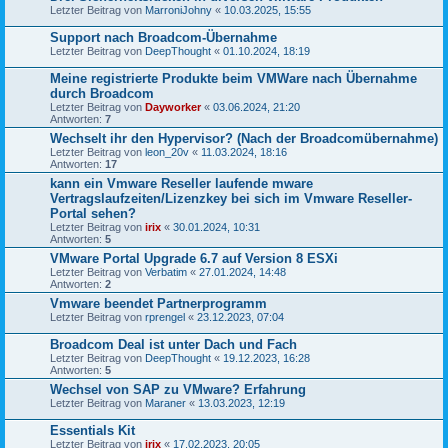
Letzter Beitrag von
MarroniJohny
«
10.03.2025, 15:55
Support nach Broadcom-Übernahme
Letzter Beitrag von
DeepThought
«
01.10.2024, 18:19
Meine registrierte Produkte beim VMWare nach Übernahme
durch Broadcom
Letzter Beitrag von
Dayworker
«
03.06.2024, 21:20
Antworten:
7
Wechselt ihr den Hypervisor? (Nach der Broadcomübernahme)
Letzter Beitrag von
leon_20v
«
11.03.2024, 18:16
Antworten:
17
kann ein Vmware Reseller laufende mware
Vertragslaufzeiten/Lizenzkey bei sich im Vmware Reseller-
Portal sehen?
Letzter Beitrag von
irix
«
30.01.2024, 10:31
Antworten:
5
VMware Portal Upgrade 6.7 auf Version 8 ESXi
Letzter Beitrag von
Verbatim
«
27.01.2024, 14:48
Antworten:
2
Vmware beendet Partnerprogramm
Letzter Beitrag von
rprengel
«
23.12.2023, 07:04
Broadcom Deal ist unter Dach und Fach
Letzter Beitrag von
DeepThought
«
19.12.2023, 16:28
Antworten:
5
Wechsel von SAP zu VMware? Erfahrung
Letzter Beitrag von
Maraner
«
13.03.2023, 12:19
Essentials Kit
Letzter Beitrag von
irix
«
17.02.2023, 20:05