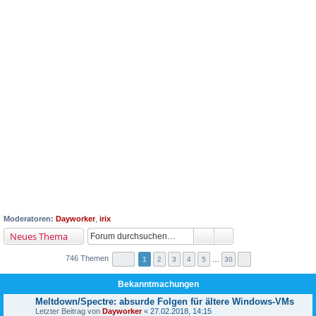
Moderatoren:
Dayworker
,
irix
Neues Thema
746 Themen
1
2
3
4
5
…
30
Bekanntmachungen
Meltdown/Spectre: absurde Folgen für ältere Windows-VMs
Letzter Beitrag von
Dayworker
«
27.02.2018, 14:15