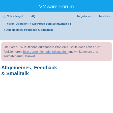
VMware-Forum
Schnellzugriff
FAQ
Registrieren
Anmelden
Foren-Übersicht
Die Foren zum Mitmachen :-)
Allgemeines, Feedback & Smalltalk
uc
Die Foren-SW läuft ohne erkennbare Probleme. Sollte doch etwas nicht
he
funktionieren,
bitte gerne hier jederzeit melden
und wir kümmern uns
zeitnah darum. Danke!
Allgemeines, Feedback
& Smalltalk