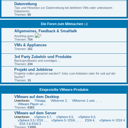
Datenrettung
Tips und Hinweise zur Datenrettung bei defekten VMs oder unlesbaren
Datastores
Themen:
50
Die Foren zum Mitmachen :-)
Allgemeines, Feedback & Smalltalk
Anything goes
Themen:
754
VMs & Appliances
Themen:
161
3rd Party Zubehör und Produkte
Backupsoftware und sonstiges ...
Themen:
234
Projekt und Jobbörse
Projekte sollen gestartet werden? Jobs zum Anbieten oder Ihr seit auf der
Suche?
Themen:
15
Eingestellte VMware-Produkte
VMware auf dem Desktop
Unterforen:
Thinapp
,
VMserver 2
,
VMserver 1 und GSX
,
VMware Player und VMware Workstation Player
Themen:
6383
VMware auf dem Server
Unterforen:
vSphere 6.7
,
vSphere 6.5
,
vSphere 6.0
,
vSphere 5.5 / ESXi 5.5
,
vSphere 5 / ESXi 5 und 5.1
,
ESXi 4
,
vSphere 4 / ESX 4
,
ESX 3 & ESXi 3
Themen:
13095