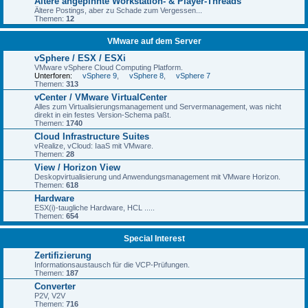
Ältere angepinnte Workstation- & Player-Threads
Ältere Postings, aber zu Schade zum Vergessen...
Themen:
12
VMware auf dem Server
vSphere / ESX / ESXi
VMware vSphere Cloud Computing Platform.
Unterforen:
vSphere 9
,
vSphere 8
,
vSphere 7
Themen:
313
vCenter / VMware VirtualCenter
Alles zum Virtualisierungsmanagement und Servermanagement, was nicht
direkt in ein festes Version-Schema paßt.
Themen:
1740
Cloud Infrastructure Suites
vRealize, vCloud: IaaS mit VMware.
Themen:
28
View / Horizon View
Deskopvirtualisierung und Anwendungsmanagement mit VMware Horizon.
Themen:
618
Hardware
ESX(i)-taugliche Hardware, HCL .....
Themen:
654
Special Interest
Zertifizierung
Informationsaustausch für die VCP-Prüfungen.
Themen:
187
Converter
P2V, V2V
Themen:
716