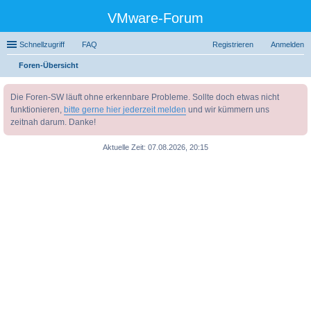
VMware-Forum
Schnellzugriff
FAQ
Registrieren
Anmelden
Foren-Übersicht
uc
Die Foren-SW läuft ohne erkennbare Probleme. Sollte doch etwas nicht
he
funktionieren,
bitte gerne hier jederzeit melden
und wir kümmern uns
zeitnah darum. Danke!
Aktuelle Zeit: 07.08.2026, 20:15