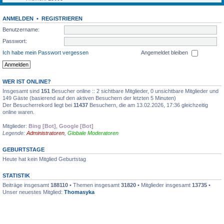
ANMELDEN
•
REGISTRIEREN
Benutzername:
Passwort:
Ich habe mein Passwort vergessen
Angemeldet bleiben
WER IST ONLINE?
Insgesamt sind
151
Besucher online :: 2 sichtbare Mitglieder, 0 unsichtbare Mitglieder und
149 Gäste (basierend auf den aktiven Besuchern der letzten 5 Minuten)
Der Besucherrekord liegt bei
11437
Besuchern, die am 13.02.2026, 17:36 gleichzeitig
online waren.
Mitglieder:
Bing [Bot]
,
Google [Bot]
Legende:
Administratoren
,
Globale Moderatoren
GEBURTSTAGE
Heute hat kein Mitglied Geburtstag
STATISTIK
Beiträge insgesamt
188110
• Themen insgesamt
31820
• Mitglieder insgesamt
13735
•
Unser neuestes Mitglied:
Thomasyka