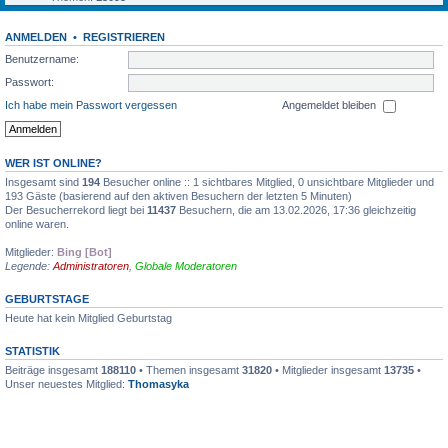
ANMELDEN
•
REGISTRIEREN
Benutzername:
Passwort:
Ich habe mein Passwort vergessen
Angemeldet bleiben
WER IST ONLINE?
Insgesamt sind
194
Besucher online :: 1 sichtbares Mitglied, 0 unsichtbare Mitglieder und
193 Gäste (basierend auf den aktiven Besuchern der letzten 5 Minuten)
Der Besucherrekord liegt bei
11437
Besuchern, die am 13.02.2026, 17:36 gleichzeitig
online waren.
Mitglieder:
Bing [Bot]
Legende:
Administratoren
,
Globale Moderatoren
GEBURTSTAGE
Heute hat kein Mitglied Geburtstag
STATISTIK
Beiträge insgesamt
188110
• Themen insgesamt
31820
• Mitglieder insgesamt
13735
•
Unser neuestes Mitglied:
Thomasyka