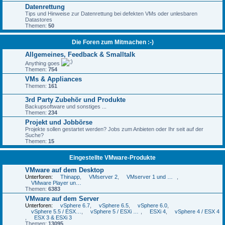
Datenrettung
Tips und Hinweise zur Datenrettung bei defekten VMs oder unlesbaren
Datastores
Themen:
50
Die Foren zum Mitmachen :-)
Allgemeines, Feedback & Smalltalk
Anything goes
Themen:
754
VMs & Appliances
Themen:
161
3rd Party Zubehör und Produkte
Backupsoftware und sonstiges ...
Themen:
234
Projekt und Jobbörse
Projekte sollen gestartet werden? Jobs zum Anbieten oder Ihr seit auf der
Suche?
Themen:
15
Eingestellte VMware-Produkte
VMware auf dem Desktop
Unterforen:
Thinapp
,
VMserver 2
,
VMserver 1 und GSX
,
VMware Player und VMware Workstation Player
Themen:
6383
VMware auf dem Server
Unterforen:
vSphere 6.7
,
vSphere 6.5
,
vSphere 6.0
,
vSphere 5.5 / ESXi 5.5
,
vSphere 5 / ESXi 5 und 5.1
,
ESXi 4
,
vSphere 4 / ESX 4
,
ESX 3 & ESXi 3
Themen:
13095