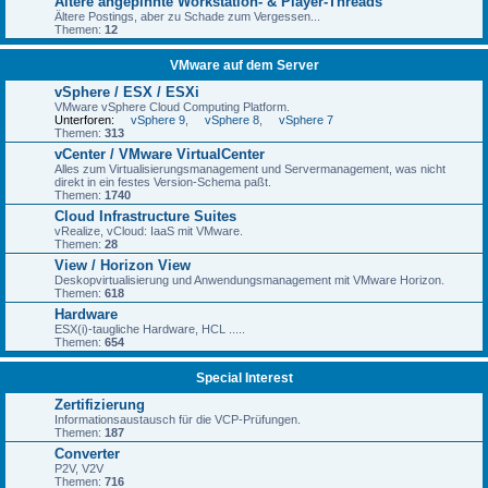
Ältere angepinnte Workstation- & Player-Threads
Ältere Postings, aber zu Schade zum Vergessen...
Themen:
12
VMware auf dem Server
vSphere / ESX / ESXi
VMware vSphere Cloud Computing Platform.
Unterforen:
vSphere 9
,
vSphere 8
,
vSphere 7
Themen:
313
vCenter / VMware VirtualCenter
Alles zum Virtualisierungsmanagement und Servermanagement, was nicht
direkt in ein festes Version-Schema paßt.
Themen:
1740
Cloud Infrastructure Suites
vRealize, vCloud: IaaS mit VMware.
Themen:
28
View / Horizon View
Deskopvirtualisierung und Anwendungsmanagement mit VMware Horizon.
Themen:
618
Hardware
ESX(i)-taugliche Hardware, HCL .....
Themen:
654
Special Interest
Zertifizierung
Informationsaustausch für die VCP-Prüfungen.
Themen:
187
Converter
P2V, V2V
Themen:
716