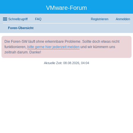
VMware-Forum
Schnellzugriff
FAQ
Registrieren
Anmelden
Foren-Übersicht
uc
Die Foren-SW läuft ohne erkennbare Probleme. Sollte doch etwas nicht
he
funktionieren,
bitte gerne hier jederzeit melden
und wir kümmern uns
zeitnah darum. Danke!
Aktuelle Zeit: 08.08.2026, 04:04