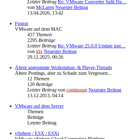
Letzter Beitrag
Re: VMware Converter Split Da…
von
McLaren
Neuester Beitrag
13.04.2026, 13:42
Fusion
VMware auf dem MAC
457
Themen
2295
Beiträge
Letzter Beitrag
Re: VMware 25.0.0 Update inst…
von
irix
Neuester Beitrag
29.12.2025, 00:26
Ältere angepinnte Workstation- & Player-Threads
Ältere Postings, aber zu Schade zum Vergessen...
12
Themen
120
Beiträge
Letzter Beitrag
von
continuum
Neuester Beitrag
13.12.2013, 04:14
VMware auf dem Server
Themen
Beiträge
Letzter Beitrag
vSphere / ESX / ESXi
VMware vSphere Cloud Computing Platform.