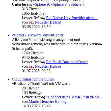
Unterforen:
vSphere 9
,
vSphere 8
,
vSphere 7
313
Themen
1866
Beiträge
Letzter Beitrag
Re: Native Key Provider nicht…
von
irix
Neuester Beitrag
03.08.2026, 16:59
vCenter / VMware VirtualCenter
Alles zum Virtualisierungsmanagement und
Servermanagement, was nicht direkt in ein festes Version-
Schema paßt.
1740
Themen
9446
Beiträge
Letzter Beitrag
Re: Patch Dateien vCenter
von
irix
Neuester Beitrag
01.07.2025, 09:23
Cloud Infrastructure Suites
vRealize, vCloud: IaaS mit VMware.
28
Themen
105
Beiträge
Letzter Beitrag
"Connect using VMRC" in vReal…
von
Martin
Neuester Beitrag
14.03.2023, 13:46