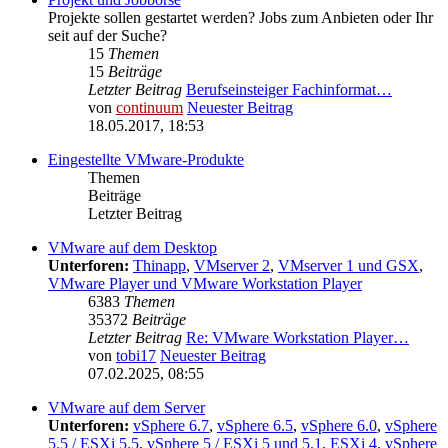
Projekte sollen gestartet werden? Jobs zum Anbieten oder Ihr
seit auf der Suche?
15
Themen
15
Beiträge
Letzter Beitrag
Berufseinsteiger Fachinformat…
von
continuum
Neuester Beitrag
18.05.2017, 18:53
Eingestellte VMware-Produkte
Themen
Beiträge
Letzter Beitrag
VMware auf dem Desktop
Unterforen:
Thinapp
,
VMserver 2
,
VMserver 1 und GSX
,
VMware Player und VMware Workstation Player
6383
Themen
35372
Beiträge
Letzter Beitrag
Re: VMware Workstation Player…
von
tobi17
Neuester Beitrag
07.02.2025, 08:55
VMware auf dem Server
Unterforen:
vSphere 6.7
,
vSphere 6.5
,
vSphere 6.0
,
vSphere
5.5 / ESXi 5.5
,
vSphere 5 / ESXi 5 und 5.1
,
ESXi 4
,
vSphere