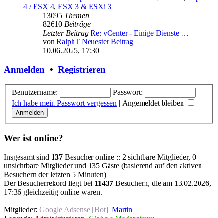
4 / ESX 4
,
ESX 3 & ESXi 3
13095
Themen
82610
Beiträge
Letzter Beitrag
Re: vCenter - Einige Dienste …
von
RalphT
Neuester Beitrag
10.06.2025, 17:30
Anmelden
•
Registrieren
Benutzername:
Passwort:
Ich habe mein Passwort vergessen
|
Angemeldet bleiben
Wer ist online?
Insgesamt sind
137
Besucher online :: 2 sichtbare Mitglieder, 0
unsichtbare Mitglieder und 135 Gäste (basierend auf den aktiven
Besuchern der letzten 5 Minuten)
Der Besucherrekord liegt bei
11437
Besuchern, die am 13.02.2026,
17:36 gleichzeitig online waren.
Mitglieder:
Google Adsense [Bot]
,
Martin