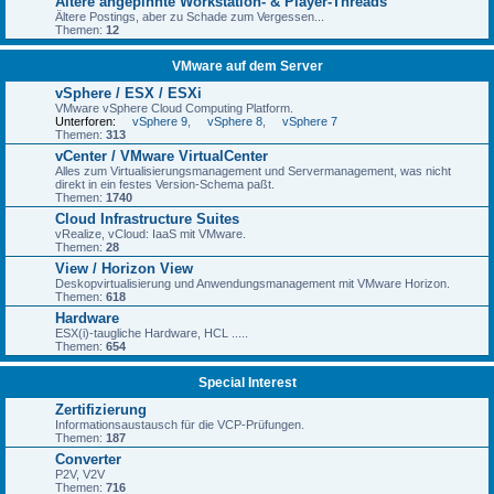
Ältere angepinnte Workstation- & Player-Threads
Ältere Postings, aber zu Schade zum Vergessen...
Themen:
12
VMware auf dem Server
vSphere / ESX / ESXi
VMware vSphere Cloud Computing Platform.
Unterforen:
vSphere 9
,
vSphere 8
,
vSphere 7
Themen:
313
vCenter / VMware VirtualCenter
Alles zum Virtualisierungsmanagement und Servermanagement, was nicht
direkt in ein festes Version-Schema paßt.
Themen:
1740
Cloud Infrastructure Suites
vRealize, vCloud: IaaS mit VMware.
Themen:
28
View / Horizon View
Deskopvirtualisierung und Anwendungsmanagement mit VMware Horizon.
Themen:
618
Hardware
ESX(i)-taugliche Hardware, HCL .....
Themen:
654
Special Interest
Zertifizierung
Informationsaustausch für die VCP-Prüfungen.
Themen:
187
Converter
P2V, V2V
Themen:
716