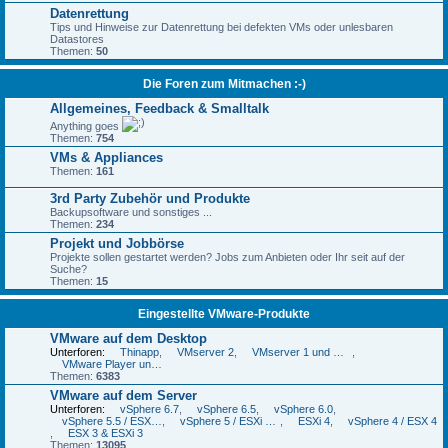
Datenrettung
Tips und Hinweise zur Datenrettung bei defekten VMs oder unlesbaren
Datastores
Themen:
50
Die Foren zum Mitmachen :-)
Allgemeines, Feedback & Smalltalk
Anything goes
Themen:
754
VMs & Appliances
Themen:
161
3rd Party Zubehör und Produkte
Backupsoftware und sonstiges ...
Themen:
234
Projekt und Jobbörse
Projekte sollen gestartet werden? Jobs zum Anbieten oder Ihr seit auf der
Suche?
Themen:
15
Eingestellte VMware-Produkte
VMware auf dem Desktop
Unterforen:
Thinapp
,
VMserver 2
,
VMserver 1 und GSX
,
VMware Player und VMware Workstation Player
Themen:
6383
VMware auf dem Server
Unterforen:
vSphere 6.7
,
vSphere 6.5
,
vSphere 6.0
,
vSphere 5.5 / ESXi 5.5
,
vSphere 5 / ESXi 5 und 5.1
,
ESXi 4
,
vSphere 4 / ESX 4
,
ESX 3 & ESXi 3
Themen:
13095