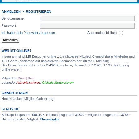
ANMELDEN
•
REGISTRIEREN
Benutzername:
Passwort:
Ich habe mein Passwort vergessen
Angemeldet bleiben
WER IST ONLINE?
Insgesamt sind
125
Besucher online :: 1 sichtbares Mitglied, 0 unsichtbare Mitglieder und
124 Gäste (basierend auf den aktiven Besuchern der letzten 5 Minuten)
Der Besucherrekord liegt bei
11437
Besuchern, die am 13.02.2026, 17:36 gleichzeitig
online waren.
Mitglieder:
Bing [Bot]
Legende:
Administratoren
,
Globale Moderatoren
GEBURTSTAGE
Heute hat kein Mitglied Geburtstag
STATISTIK
Beiträge insgesamt
188110
• Themen insgesamt
31820
• Mitglieder insgesamt
13735
•
Unser neuestes Mitglied:
Thomasyka