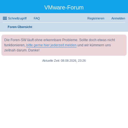
VMware-Forum
Schnellzugriff
FAQ
Registrieren
Anmelden
Foren-Übersicht
uc
Die Foren-SW läuft ohne erkennbare Probleme. Sollte doch etwas nicht
he
funktionieren,
bitte gerne hier jederzeit melden
und wir kümmern uns
zeitnah darum. Danke!
Aktuelle Zeit: 08.08.2026, 23:26